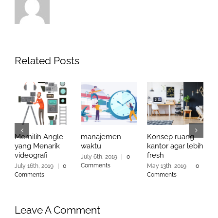
Related Posts
Memilih Angle
manajemen
Konsep ruang
P
yang Menarik
waktu
kantor agar lebih
K
videografi
fresh
d
July 6th, 2019
|
0
V
Comments
July 16th, 2019
|
0
May 13th, 2019
|
0
Comments
Comments
M
C
Leave A Comment