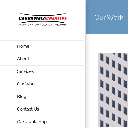
Skip
to
Our Work
content
Home
About Us
Services
Our Work
Blog
Contact Us
Cakrawala App