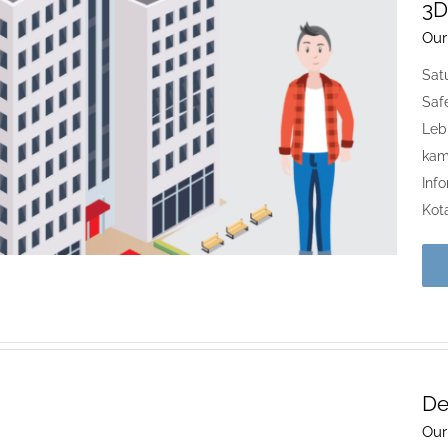
3D
Our
Sat
Saf
Lebi
kam
Inf
Kot
De
Our