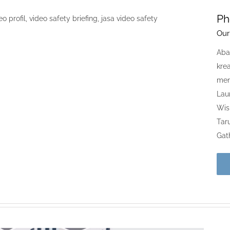
Ph
Our
Aba
krea
men
Laun
Wis
Tar
Gath