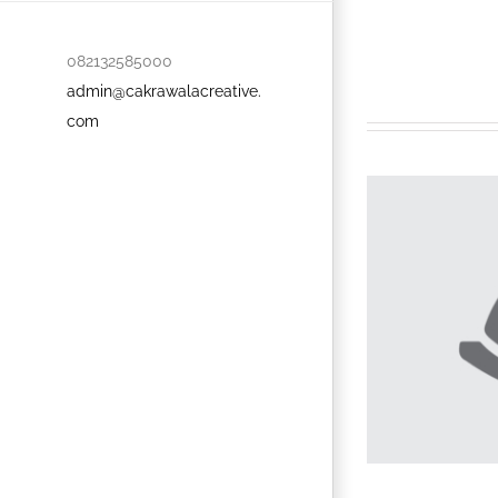
082132585000
admin@cakrawalacreative.
com