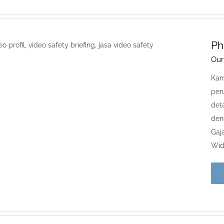
Ph
Our
Kam
per
det
den
Gaj
Wid