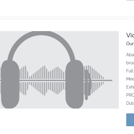
Vi
Our
Aba
bro
Ful
Mee
Exh
PRO
Duta