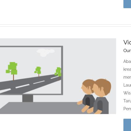
Vi
Our
Aba
krea
men
Laun
Wis
Tar
Pemi