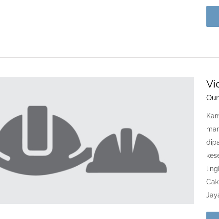
Vi
Our
Kam
mam
dip
kes
lin
Cak
Jaya