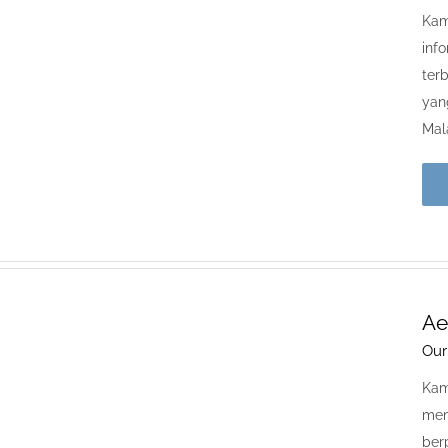
Kam
inf
ter
yan
Mal
Ae
Our
Kam
mem
ber