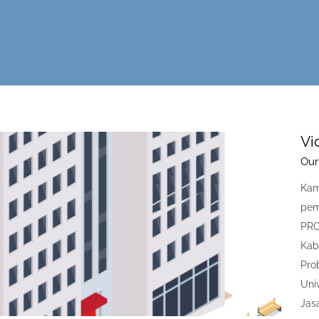
Vi
Our
Kam
pem
PRO
Kab
Pro
Uni
Jasa