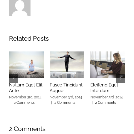
Related Posts
Nullam Eget Elit
Fusce Tincidunt
Eleifend Eget
C
Ante
Augue
Interdum
I
November 3rd, 2014
November 3rd, 2014
November 3rd, 2014
N
|
2 Comments
|
2 Comments
|
2 Comments
|
2 Comments