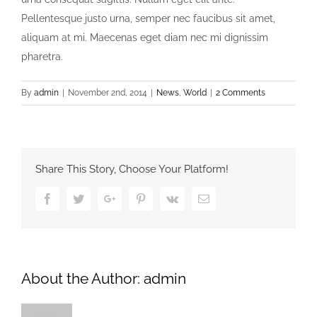
Pellentesque justo urna, semper nec faucibus sit amet,
aliquam at mi. Maecenas eget diam nec mi dignissim
pharetra.
By
admin
|
November 2nd, 2014
|
News
,
World
|
2 Comments
Share This Story, Choose Your Platform!
Facebook
Twitter
Google+
Pinterest
Vk
Email
About the Author:
admin