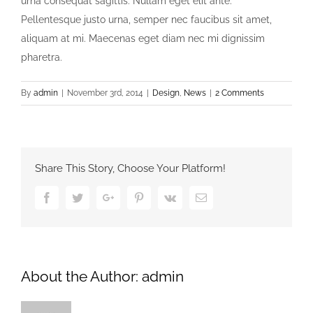
urna consequat sagittis. Nullam eget elit ante.
Pellentesque justo urna, semper nec faucibus sit amet,
aliquam at mi. Maecenas eget diam nec mi dignissim
pharetra.
By
admin
|
November 3rd, 2014
|
Design
,
News
|
2 Comments
Share This Story, Choose Your Platform!
Facebook
Twitter
Google+
Pinterest
Vk
Email
About the Author:
admin