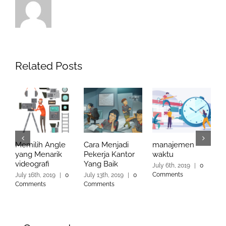
Related Posts
Memilih Angle
Cara Menjadi
manajemen
K
yang Menarik
Pekerja Kantor
waktu
k
videografi
Yang Baik
f
July 6th, 2019
|
0
Comments
July 16th, 2019
|
0
July 13th, 2019
|
0
M
Comments
Comments
C