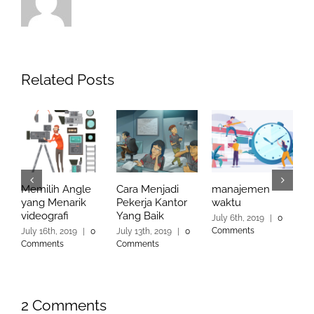
Related Posts
Memilih Angle
Cara Menjadi
manajemen
K
yang Menarik
Pekerja Kantor
waktu
k
videografi
Yang Baik
f
July 6th, 2019
|
0
Comments
July 16th, 2019
|
0
July 13th, 2019
|
0
M
Comments
Comments
C
2 Comments