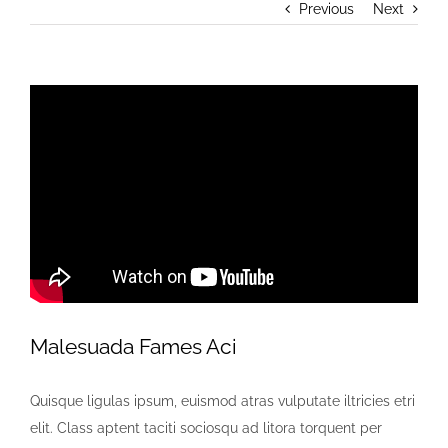
Previous
Next
Malesuada Fames Aci
Quisque ligulas ipsum, euismod atras vulputate iltricies etri
elit. Class aptent taciti sociosqu ad litora torquent per